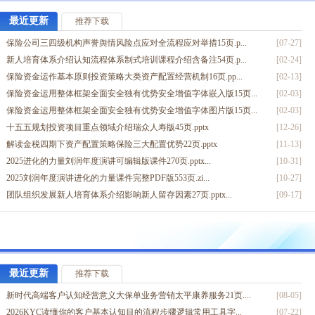
2026延迟退休下中国老龄化现状影响养老四大误区规划字体嵌入...
[05-07]
2026双降时代630倒计时政策解读普通人最后的红利窗口字体...
[05-02]
最近更新
推荐下载
2026银行存款利率持续下行投资风向配置保险四大理由字体嵌入...
[04-15]
保险公司三四级机构声誉舆情风险点应对全流程应对举措15页.p...
[07-27]
2026经济下行消费降级时代五个建议分红保险理财嵌入字体版2...
[04-14]
新人培育体系介绍认知流程体系制式培训课程介绍含备注54页.p...
[02-24]
早会专题张雪峰励志人生历程19页.pptx
[03-27]
保险资金运作基本原则投资策略大类资产配置经营机制16页.pp...
[02-13]
哀悼从张雪峰先生离世看保险嵌入字体版14页.pptx
[03-26]
保险资金运用整体框架全面安全独有优势安全增值字体嵌入版15页...
[02-03]
2026存款到期家庭安全垫资产资金配置三分法含备注字体嵌入版...
[03-22]
保险资金运用整体框架全面安全独有优势安全增值字体图片版15页...
[02-03]
2026定期存款到期50万亿存款焦虑如何理财字体嵌入版15页...
[03-13]
十五五规划投资项目重点领域介绍瑞众人寿版45页.pptx
[12-26]
解读金税四期下资产配置策略保险三大配置优势22页.pptx
[11-13]
2025进化的力量刘润年度演讲可编辑版课件270页.pptx...
[10-31]
2025刘润年度演讲进化的力量课件完整PDF版553页.zi...
[10-27]
团队组织发展新人培育体系介绍影响新人留存因素27页.pptx...
[09-17]
2025进化的力量刘润年度演讲可编辑版课件270页.pptx...
[10-31]
2025保险代理人新定位生存环境巨变提升专业销售力18页.p...
[02-19]
寿险双税优福利政策讲座政策解读规划含备注22页.pptx
[08-26]
拜访了100位客户以后终于知道你为什么不买保险了34页.pp...
[04-14]
最近更新
推荐下载
银保投保常用规则出单流程介绍保全业务操作双录流程解析35页....
[04-14]
新时代高端客户认知经营意义大保单业务营销太平康养服务21页....
[08-05]
做好客户分层筛选加强团队活动管理周密严谨的周活动行事历22页...
[03-24]
2026KYC读懂你的客户基本认知目的流程步骤逻辑常用工具字...
[07-22]