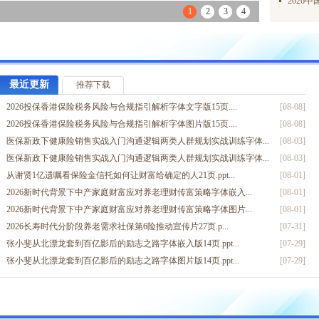
2026
1
2
3
4
最近更新
推荐下载
2026投保香港保险税务风险与合规指引解析字体文字版15页....
[08-08]
2026投保香港保险税务风险与合规指引解析字体图片版15页....
[08-08]
医保新政下健康险销售实战入门沟通逻辑两类人群规划实战训练字体...
[08-03]
医保新政下健康险销售实战入门沟通逻辑两类人群规划实战训练字体...
[08-03]
从谢贤1亿遗嘱看保险金信托如何让财富给确定的人21页.ppt...
[08-01]
2026新时代背景下中产家庭财富应对养老理财传富策略字体嵌入...
[08-01]
2026新时代背景下中产家庭财富应对养老理财传富策略字体图片...
[08-01]
2026长寿时代分阶段养老需求社保第6险推动宣传片27页.p...
[07-31]
张小斐从北漂龙套到百亿影后的励志之路字体嵌入版14页.ppt...
[07-29]
张小斐从北漂龙套到百亿影后的励志之路字体图片版14页.ppt...
[07-29]
2026存银行vs买年金理财专题爱有远见教育婚嫁幸福保险规划...
[07-20]
双降时代630产品认知演示利率下调倒计时训练字体嵌入版16页...
[05-19]