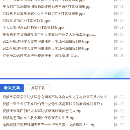
分红险成为国家行业客户三者意志统一保险理财观念嵌入字体18页...
[11-17]
王兴郭广昌冯骥刘润香帅南怀瑾励志言语PPT素材16页.ppt...
[07-21]
2026两大时代下家庭风险财富规划解析与分红险配置策略嵌入字...
[11-11]
保险科学财富规划减少人生不确定性PPT素材19页.pptx
[06-10]
预定利率下调至1.99分红险限额销售逻辑23页.pptx
[07-30]
保险意义功用PPT素材15页.pptx
[04-13]
2025年低利率时代分红险销售市场环境行业前景32页.ppt...
[05-30]
个人认知理念思想趋势PPT素材13页.pptx
[03-21]
投资长期主义稳健投资产生反哺效应中外名人语录22页.pptx...
[03-18]
2025吴晓波科技人文秀演讲课件下半场可编辑版110页.pp...
[01-07]
2025吴晓波科技人文秀演讲课件上半场可编辑版110页.pp...
[01-07]
罗振宇2026跨年演讲完整课件不可编辑版184页.pdf
[01-01]
保险热播剧蛮好的人生励志台词11句12页.pptx
[04-30]
热播剧蛮好的人生保险意义台词15句16页.pptx
[04-30]
2025保险功用与意义素材10页.pptx
[03-20]
罗振宇2025跨年演讲适合保险营销的素材可编辑22页.ppt...
[01-03]
最近更新
推荐下载
红色工作概述暨工作计划PPT模板27页.pptx
[03-06]
视频医学院学生访谈医患之间若不能体会众生之悲与欢变不足以为人...
[01-28]
绿色年度工作概述暨工作计划PPT模板25页.pptx
[03-05]
视频一辈子当打工妹我怕万一父母生病需要钱只能看着他们等死.z...
[01-26]
2023兔年大展宏兔除夕夜年习俗新年团拜会民间习俗好兆头爆竹...
[01-04]
视频小米集团创始人雷军访谈录面对面梦想之火.zip
[01-26]
营销工具培训数据分析与图标可视化制作70页.pptx
[09-07]
视频是患病的女儿教会我如何乐观面对生活.zip
[01-23]
动态蓝白色公司早会流程PPT模板26页.pptx
[05-27]
激励视频混黑帮绯闻无数三十年拒见父亲古龙的孤独人生.zip
[01-22]
动态工作总结暨新年计划模板40页.pptx
[04-19]