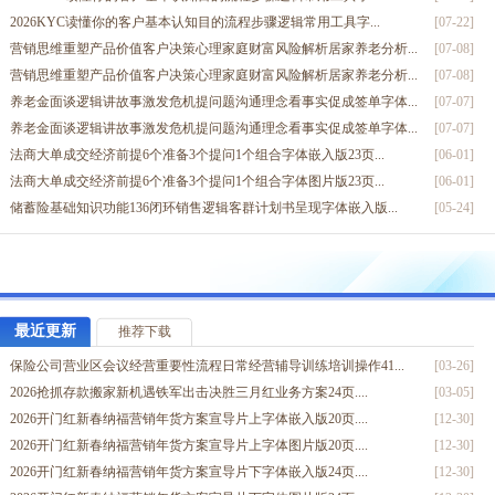
新人培训职业定位意义重大高客的开发经营成交45页.pptx
[03-24]
2026KYC读懂你的客户基本认知目的流程步骤逻辑常用工具字...
[07-22]
解读条款的意义保险条款的构成解读36页.pptx
[03-22]
营销思维重塑产品价值客户决策心理家庭财富风险解析居家养老分析...
[07-08]
为什么要准备养老金目前社保养老金现状三大支柱30页.pptx
[03-03]
营销思维重塑产品价值客户决策心理家庭财富风险解析居家养老分析...
[07-08]
需求面谈的目的和流程开启晤谈的目的和流程具体内容48页.pp...
[02-22]
养老金面谈逻辑讲故事激发危机提问题沟通理念看事实促成签单字体...
[07-07]
养老金面谈逻辑讲故事激发危机提问题沟通理念看事实促成签单字体...
[07-07]
法商大单成交经济前提6个准备3个提问1个组合字体嵌入版23页...
[06-01]
法商大单成交经济前提6个准备3个提问1个组合字体图片版23页...
[06-01]
储蓄险基础知识功能136闭环销售逻辑客群计划书呈现字体嵌入版...
[05-24]
2026保险业春天来了333工作模式是什么怎么理解怎么干21...
[02-26]
2026春节假日经营压岁钱年终奖销售逻辑字体嵌入版18页.p...
[02-10]
存量时代专业化保险销售流程介绍含备注37页.pptx
[12-09]
如何销售链接需求与储蓄型保险功能18页.pptx
[12-02]
最近更新
推荐下载
客户经营底层逻辑客户分类识别高客经营系统57页.pptx
[12-01]
保险公司营业区会议经营重要性流程日常经营辅导训练培训操作41...
[03-26]
客户从哪里来客户服务激励15页.pptx
[11-17]
2026抢抓存款搬家新机遇铁军出击决胜三月红业务方案24页....
[03-05]
年金险的好处客户画像案例销售步骤异议处理36页.pptx
[04-16]
2026开门红新春纳福营销年货方案宣导片上字体嵌入版20页....
[12-30]
保险绩优分享善用热点话题让老客户快速成交21页.pptx
[04-13]
2026开门红新春纳福营销年货方案宣导片上字体图片版20页....
[12-30]
保险销售新人培训技巧营销话术及需求点分析21页.pptx
[04-04]
2026开门红新春纳福营销年货方案宣导片下字体嵌入版24页....
[12-30]
90后客户营销技巧陌生客户销售完整逻辑23页.pptx
[04-04]