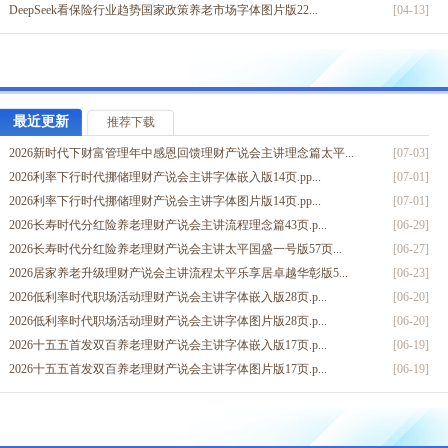
DeepSeek看保险行业趋势国家政策养老市场字体图片版22...
[04-13]
保险业四大黄金发展期四大驱动力三大全新价值定位18页.ppt...
[07-09]
2026保险行业规划师团队发展事业蓝图三大优势意愿启动36页...
[03-16]
2026保险业发展新阶段行业供给模式亟需迭代破局关键20页....
[03-09]
从93阅兵式谈寿险行业安全感增员组织发展字体嵌入25页.pp...
[09-02]
最近更新
推荐下载
世界保险业成熟发展模型看中国行业发展前景不变9页.pptx
[07-16]
2026新时代下财富管理年中感恩回馈理财产说会主讲理念篇太平...
[07-03]
2025保险代理人发展趋势职业化专业化精英化12页.pptx
[07-14]
2026利率下行时代挪储理财产说会主讲字体嵌入版14页.pp...
[07-01]
2025中美贸易战下不稳定时代AI已来趋势17页.pptx
[07-13]
2026利率下行时代挪储理财产说会主讲字体图片版14页.pp...
[07-01]
推动保险高质量发展保险资金资产配置11页.pptx
[07-10]
2026长寿时代分红险养老理财产说会主讲流程理念篇43页.p...
[06-29]
优增优聘招募技术观念觉醒新增外聘误区意愿篇33页.pptx
[07-02]
2026长寿时代分红险养老理财产说会主讲太平国盛一号版57页...
[06-27]
中国保险业2024年各项数据表现优异15页.pptx
[04-17]
2026居家养老升级理财产说会主讲流程太平乐享居卓越华彰版5...
[06-23]
2026低利率时代职场活动理财产说会主讲字体嵌入版28页.p...
[06-20]
2026低利率时代职场活动理财产说会主讲字体图片版28页.p...
[06-20]
2026十五五首发双百养老理财产说会主讲字体嵌入版17页.p...
[06-19]
2026十五五首发双百养老理财产说会主讲字体图片版17页.p...
[06-19]
2026新时代下财富管理年中感恩回馈理财产说会主讲理念篇太平...
[07-03]
2026利率下行时代挪储理财产说会主讲字体嵌入版14页.pp...
[07-01]