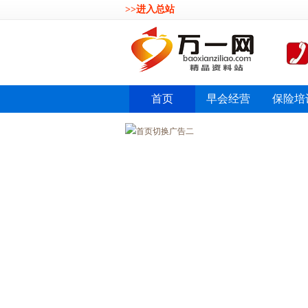
>>进入总站
首页
早会经营
保险培