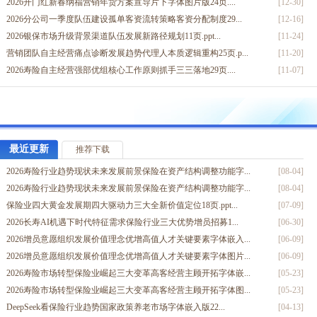
2026开门红新春纳福营销年货方案宣导片下字体图片版24页....
[12-30]
2026分公司一季度队伍建设孤单客资流转策略客资分配制度29...
[12-16]
2026银保市场升级背景渠道队伍发展新路径规划11页.ppt...
[11-24]
营销团队自主经营痛点诊断发展趋势代理人本质逻辑重构25页.p...
[11-20]
2026寿险自主经营强部优组核心工作原则抓手三三落地29页....
[11-07]
2026开门红新春纳福营销年货方案宣导片上字体嵌入版20页....
[12-30]
2026马年开门红营销启动会意愿推动政策方案字体嵌入21页....
[09-12]
2026年马年开门红团队士气业绩口号标语15页.pptx
[09-11]
个险标准化营业部经理工作模式综述351介绍80页.pptx
[04-23]
最近更新
推荐下载
2025新时代背景下保险公司希望提供什么样产品18页.ppt...
[10-24]
2026寿险行业趋势现状未来发展前景保险在资产结构调整功能字...
[08-04]
2025蛇年开门红核心工作举措销售场景18页.pptx
[09-28]
2026寿险行业趋势现状未来发展前景保险在资产结构调整功能字...
[08-04]
周单元管理的定义工作模式推动业务周36页.pptx
[12-05]
保险业四大黄金发展期四大驱动力三大全新价值定位18页.ppt...
[07-09]
团队管理五大要点轻松打造保险销售团队27页.pptx
[11-30]
2026长寿AI机遇下时代特征需求保险行业三大优势增员招募1...
[06-30]
保险公司团队管理培训目标管理及会议经营23页.pptx
[11-04]
2026增员意愿组织发展价值理念优增高值人才关键要素字体嵌入...
[06-09]
保险公司团队义务责任引导团队发展组织活动团队的共同理念24页...
[11-01]
2026增员意愿组织发展价值理念优增高值人才关键要素字体图片...
[06-09]
2026寿险市场转型保险业崛起三大变革高客经营主顾开拓字体嵌...
[05-23]
2026寿险市场转型保险业崛起三大变革高客经营主顾开拓字体图...
[05-23]
DeepSeek看保险行业趋势国家政策养老市场字体嵌入版22...
[04-13]