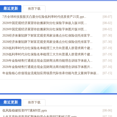
2026长寿时代分红险养老理财产说会主讲流程理念篇43页.p...
[06-29]
2026年财富转存理财产说会主讲流程字体嵌入版15页.ppt...
[04-23]
最近更新
推荐下载
2026资产配置VIP经营成果汇报活动主讲字体嵌入版33页....
[04-16]
7月全球科技股股灾凸显分红险低利率时代优质资产21页.ppt...
[08-07]
2026动荡时代理财产说会主讲字体嵌入版21页.pptx
[04-03]
2026中国宏观经济展望存款搬家到分红保险字体嵌入版18页....
[08-02]
2026马年春晚锁定未来利率理财产说会主讲字体嵌入版15页....
[03-14]
2026中国宏观经济展望存款搬家到分红保险字体图片版18页....
[08-02]
2026抢存时代马年新春理财产说会主讲字体嵌入版14页.pp...
[03-12]
2026经济体量陷阱下财富宏观变局家业痛点分红保险信托传富字...
[07-30]
2026十五五规划下家庭财富规划分红保险挪储篇产说会字体嵌入...
[02-14]
2026经济体量陷阱下财富宏观变局家业痛点分红保险信托传富字...
[07-30]
2026美国斩杀线背后理财产说会主讲分红增额终身寿嵌入字体版...
[01-26]
2026低利率时代分红保险名单梳理三大方向普通人群需求两个建...
[07-19]
2026低利率时代分红保险名单梳理三大方向普通人群需求两个建...
[07-19]
2026年金险销售打通观念现金流财商法商功能理念训练字体嵌入...
[07-16]
2026年金险销售打通观念现金流财商法商功能理念训练字体图片...
[07-16]
年金险核心价值现金流规划应用场景代际传承功能与意义案例字体嵌...
[07-15]
2026决战630分红险双降政策解读字体嵌入版10页.ppt...
[05-06]
2026穿越周期确定性力量分红保险理财观念篇字体嵌入版24页...
[03-16]
2026变局时代下分红险财富配置1.75底层逻辑保险发展趋势...
[12-15]
2026存量时代家庭财富管理分红险销售逻辑嵌入字体版37页....
[12-07]
最近更新
推荐下载
2026十五五规划下创富机会市场前景投资分红险理念篇16页....
[11-27]
低风险稳健投资PPT素材8页.pptx
[08-06]
2026经济复苏下转换资产形式渠道分红险投资理念篇43页.p...
[11-19]
人生不是轨道而是旷野激励早会专题PPT素材15页.pptx
[07-23]