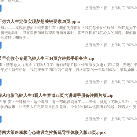
。这可真...
是否免费：否 上传时间:2026-03
努力人生定位实现梦想关键要素29页.pptx
于努力——实现梦想的关键要素引言：我们为何而忙？我们每天忙忙碌碌，到底是为了
晨挤进地铁时，或在深夜加班后望着电脑屏幕时，常常浮现在我们心头的问题。我们像
旋转，却很少...
是否免费：否 上传时间:2026-03
春节早会收心专题飞驰人生三34页含讲师手册备注.zip
第1页：情景导入（播放《飞驰人生3》电影精彩片段：快速激发兴趣）第1-2页：开场白/
6新年好！新年伊始，我们迎来了 2026 丙午马年，祝大家新的一年马到成功、策马扬鞭
是否免费：否 上传时间:2026-03
启程从电影飞驰人生3看人生赛道22页含讲师手册备注图片版.zip
--## 第1页：**讲稿**：这个春节，有一部电影刷屏了——没错，就是《飞驰人生3》。
张驰的故事，让无数人在电影院里热泪盈眶。今天我们就从这部电影说起，聊聊人生赛
是否免费：否 上传时间:2026-03
四大策略积极心态建设之挫折疏导字体嵌入版26页.pptx