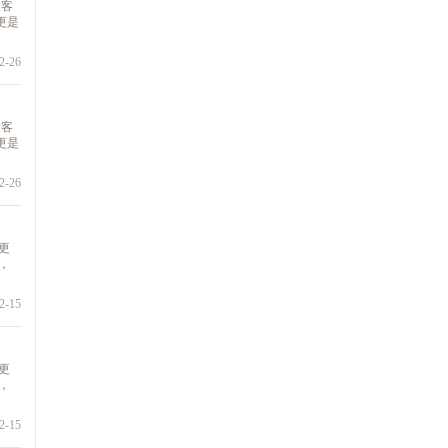
被客
更是
-26
被客
更是
-26
更
，
-15
更
，
-15