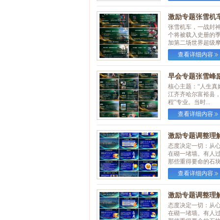
激励专题张雪机车
张雪机车，一战封神
个将被载入史册的
加第二场世界超级摩托
查看详细内容
早会专题张雪峰励志
核心主题：“人生真好
江齐齐哈尔富裕县，
程”专业。当时...
查看详细内容
激励专题调整理解
态度决定一切：从
在砌一堵墙。有人过
那些重得要命的石块呢
查看详细内容
激励专题调整理解
态度决定一切：从
在砌一堵墙。有人过