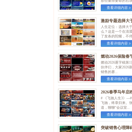
那些重得要命的石块呢
查看详细内容
激励专题选择大于
人生定位：选择大
么？这是一个在清
了发条的陀螺，不停地
查看详细内容
燃动2026保险
燃动2026逐字稿
伙伴们，大家202
销售的赛...
查看详细内容
2026春季马年
# 《飞驰人生3》-
飞驰，终章归来。
道，聊聊“会议室...
查看详细内容
突破销售心理障碍