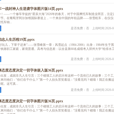
一战封神人生逆袭字体图片版14页.pptx
！——一个修车学徒的“星辰大海”2026年的春天，对于中国摩托车制造业而言，注定
季节。在葡萄牙阿尔加维国际赛道上，一个来自中国的年轻品牌——张雪机车，在仅仅
车锦...
是否免费：否 上传时间:2026-04
人生历程19页.pptx
玩儿，下辈子还来”——张雪峰第一章：风雪起点（1984-2006）出身：1984年生于
铁路职工家庭，家境普通。高考与信息差：以全县第60名成绩考入郑州大学“给排水
是否免费：否 上传时间:2026-03
态度态度决定一切字体嵌入版36页.pptx
心出发，成就非凡人生引言：三个砌墙工人的启示有这样一个流传已久的故事：三个工
来问他们：“你们在干什么？”第一个人抬头苦笑着说：“没看见吗？砌墙！我正在搬
。这可真...
是否免费：否 上传时间:2026-03
态度态度决定一切字体图片版36页.pptx
心出发，成就非凡人生引言：三个砌墙工人的启示有这样一个流传已久的故事：三个工
来问他们：“你们在干什么？”第一个人抬头苦笑着说：“没看见吗？砌墙！我正在搬