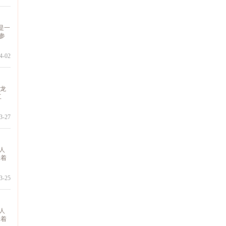
是一
参
-02
黑龙
工
-27
人
运着
-25
人
运着