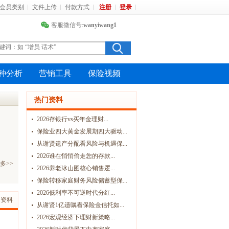
会员类别
文件上传
付款方式
注册
登录
客服微信号:
wanyiwang1
种分析
营销工具
保险视频
热门资料
2026存银行vs买年金理财...
保险业四大黄金发展期四大驱动...
从谢贤遗产分配看风险与机遇保...
2026谁在悄悄偷走您的存款...
多>>
2026养老冰山图核心销售逻...
保险转移家庭财务风险储蓄型保...
2026低利率不可逆时代分红...
题资料
从谢贤1亿遗嘱看保险金信托如...
2026宏观经济下理财新策略...