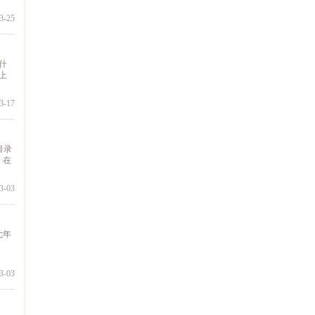
-25
什
上
-17
目录
，在
-03
七年
-03