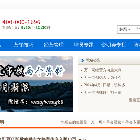
标题
训
营销技巧
经营管理
增员专题
说明会专栏
险
网站公告
万一网经营方向重大调
万一网创始人：为什么
2024年4月1日起，资料多
万一网法律顾问刘玉军
查看更
料
您现在的位置是：
万一网
>
早会经营
>
早会专
到百亿影后的励志之路字体嵌入版14页.pptx