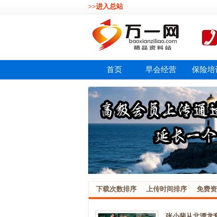
>>进入总站
首页
早会经营
保险培
下载次数排序
上传时间排序
免费资
张小斐从北漂龙套