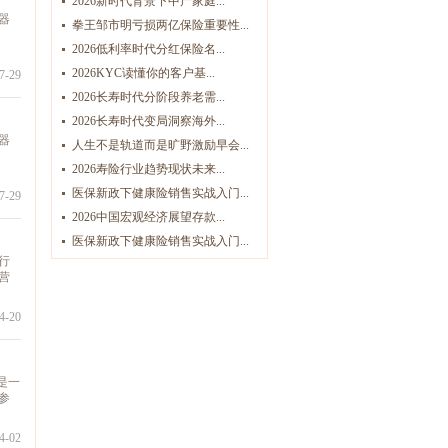
2026新时代背景下中产家庭...
器
拳王邹市明亏损两亿保险重要性...
2026低利率时代分红保险名...
2026KYC读懂你的客户基...
-29
2026长寿时代分阶段养老需...
2026长寿时代变局洞察海外...
器
人生不是轨道而是旷野激励早会...
2026寿险行业趋势现状未来...
医保新政下健康险销售实战入门...
-29
2026中国宏观经济展望存款...
医保新政下健康险销售实战入门...
行
营
-20
是一
参
-02