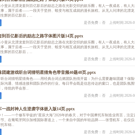
张小斐从北漂龙套到百亿影后的励志之路在光影交织的娱乐圈，有人一夜成名，有人大
故事，属于后者——一段关于坚持、蜕变与相互成就的漫长旅程。从无人问津的北漂龙
生辉的百亿影后，...
是否免费：否 上传时间:2026-07
到百亿影后的励志之路字体图片版14页.pptx
张小斐从北漂龙套到百亿影后的励志之路在光影交织的娱乐圈，有人一夜成名，有人大
故事，属于后者——一段关于坚持、蜕变与相互成就的漫长旅程。从无人问津的北漂龙
生辉的百亿影后，...
是否免费：否 上传时间:2026-07
团建游戏听台词猜明星猜角色带音频40题48页.pptx
：听台词猜明星猜角色——用经典台词点燃团队热情开篇：为什么需要趣味团建？保险
人际沟通、情感连接和团队协作的行业。每日早会既是信息传达的窗口，也是团队氛围
传统的早会形...
是否免费：否 上传时间:2026-04
一战封神人生逆袭字体嵌入版14页.pptx
！——一个修车学徒的“星辰大海”2026年的春天，对于中国摩托车制造业而言，注定
季节。在葡萄牙阿尔加维国际赛道上，一个来自中国的年轻品牌——张雪机车，在仅仅
车锦...
是否免费：否 上传时间:2026-04