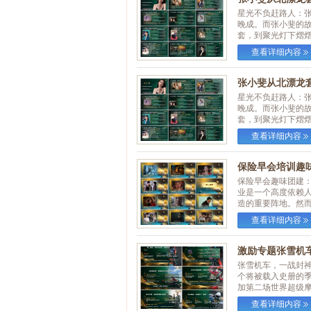
星光不负赶路人：
晚成。而张小斐的
套，到聚光灯下熠熠
查看详细内容
张小斐从北漂龙套
星光不负赶路人：
晚成。而张小斐的
套，到聚光灯下熠熠
查看详细内容
保险早会培训趣味
保险早会趣味团建
业是一个高度依赖
造的重要阵地。然而，
查看详细内容
激励专题张雪机车
张雪机车，一战封神
个将被载入史册的
加第二场世界超级摩托
查看详细内容