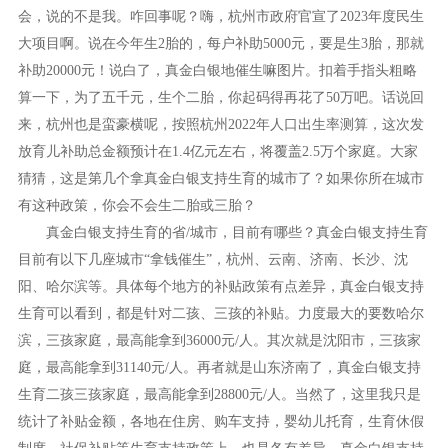
会，说的不是我。咋回事呢？嗨，杭州市政府官宣了2023年度民生
大项目啊。说在今年生2胎的，每户补助5000元，要是生3胎，那就
补助20000元！说白了，真金白银地催生嘛图片。扣着手指头粗略
算一下，为了五千元，生个二胎，你起码得再花了50万吧。话说回
来，杭州也是蛮豪横呢，按照杭州2022年人口出生率测算，这次发
放育儿补助总金额预计在1.4亿元左右，将覆盖2.5万个家庭。大家
猜猜，这是第几个拿真金白银支持生育的城市了？如果你所在城市
有这种政策，你会不会生二胎或三胎？
真金白银支持生育的省
/城市，目前有哪些？真金白银支持生育
目前有以下几座城市“拿钱催生”，杭州、云南、济南、长沙、沈
阳、哈尔滨等。具体每个地方的补贴政策有点差异，真金白银支持
生育可以看到，都是针对二孩、三孩的补贴。力度最大的要数哈尔
滨，三孩家庭，最高能拿到36000元/人。其次就是沈阳市，三孩家
庭，最高能拿到31140元/人。再者就是山东济南了，真金白银支持
生育二孩三孩家庭，最高能拿到28800元/人。当然了，这里我只是
统计了补贴金额，各地在住房、购车支持，婴幼儿托育，生育休假