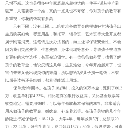
只增不减。这也是很多中年家庭越来越担忧的一件事~说从中产到
破产，只需要养一个娃，真的一点儿也不夸张，你对孩子的教育有
多重视，你花的钱就有多高。
只有下限，没有上限
……给娃准备教育金的攒钱好方法孩子出
生后购买妇幼、婴童用品，和托育、辅导班、艺术班等大量开支都
属于刚需消费。这笔钱是没办法省的，而且还得保证安全性。不会
因为我们突然失业、生意失败、身体倒塌等意外，导致孩子被迫放
弃更好的求学选择，甚至被迫辍学。有一位爸爸做外贸，找我了解
孩子的教育金，他说疫情这几年，生意难做，今年开始起来了，也
害怕未来又会出现类似的难题，所以想给3岁儿子攒一笔钱，不管
以后是读书还是结婚，都希望能派上用场。
保单第
9年回本。在孩子18岁时，投入的50万本金，涨到了80.3
万，收益单利有4.33%。相比定存的银行收益高，又比基金股票等
收益稳定。需要用钱时，可以每年领取基本保额的20%。非常适合
用来做孩子的教育金、婚嫁金、补充养老等。在孩子关键的几个年
龄段进行减保领钱：18-21岁，大学4年，每年减保5万，总领取20
万；22-24岁，研究生期间，总共领取15万；30岁，假设结婚，可直