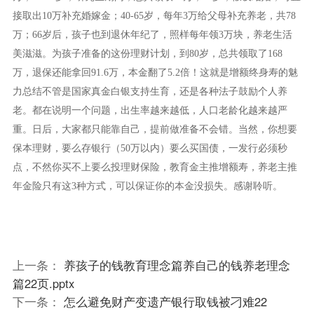
接取出10万补充婚嫁金；40-65岁，每年3万给父母补充养老，共78
万；66岁后，孩子也到退休年纪了，照样每年领3万块，养老生活
美滋滋。为孩子准备的这份理财计划，到80岁，总共领取了168
万，退保还能拿回91.6万，本金翻了5.2倍！这就是增额终身寿的魅
力总结不管是国家真金白银支持生育，还是各种法子鼓励个人养
老。都在说明一个问题，出生率越来越低，人口老龄化越来越严
重。日后，大家都只能靠自己，提前做准备不会错。当然，你想要
保本理财，要么存银行（50万以内）要么买国债，一发行必须秒
点，不然你买不上要么投理财保险，教育金主推增额寿，养老主推
年金险只有这3种方式，可以保证你的本金没损失。感谢聆听。
上一条：
养孩子的钱教育理念篇养自己的钱养老理念
篇22页.pptx
下一条：
怎么避免财产变遗产银行取钱被刁难22