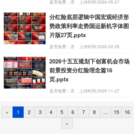
是否免费：否 上传时间:2026-05-27
分红险底层逻辑中国宏观经济形
势政策利率走势国运新机字体图
片版27页.pptx
是否免费：否 上传时间:2026-02-28
2026十五五规划下创富机会市场
前景投资分红险理念篇16
页.pptx
是否免费：否 上传时间:2025-11-27
«
1
2
3
4
5
6
7
8
...
15
16
»