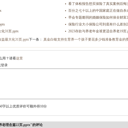
看了体检报告想买保险了真实案例后悔没早点买
x
百分之七十以上的中国家庭正在做自杀式资产
早会专题脆弱的婚姻保险如何保全财富25页
tx
保险行业大小保险公司到底有什么差别21页
1页.pptx
2023存款与养老年金谁更适合养老19页.p
大化31页.pptx
下一条：
真金白银支持生育养一个孩子要花多少钱准备教育金的攒钱方
么用？请看
这里
登录
0字以上优质评价可额外得10分
理念篇22页.pptx"的评论