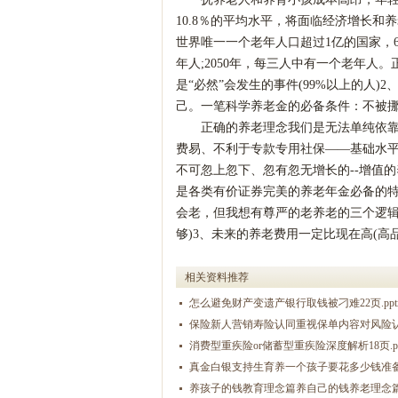
10.8％的平均水平，将面临经济增长和
世界唯一一个老年人口超过1亿的国家，60
年人;2050年，每三人中有一个老年人
是“必然”会发生的事件(99%以上的人
己。一笔科学养老金的必备条件：不被
正确的养老理念我们是无法单纯依
费易、不利于专款专用社保——基础水平
不可忽上忽下、忽有忽无增长的--增值的
是各类有价证券完美的养老年金必备的特
会老，但我想有尊严的老养老的三个逻辑
够)3、未来的养老费用一定比现在高(高
相关资料推荐
怎么避免财产变遗产银行取钱被刁难22页.ppt
保险新人营销寿险认同重视保单内容对风险认知1
消费型重疾险or储蓄型重疾险深度解析18页.pp
真金白银支持生育养一个孩子要花多少钱准备教
养孩子的钱教育理念篇养自己的钱养老理念篇22