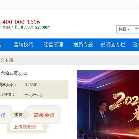
标题
训
营销技巧
经营管理
增员专题
说明会专栏
险
早会专题
22页.pptx
资料大小：
3.16MB
上传者：
wanyiwang