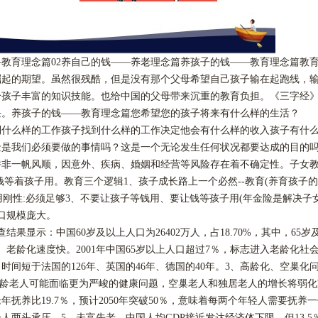
—教育理念篇02养自己的钱——养老理念篇养孩子的钱——教育理念篇教育
崛起的期望。虽然很残酷，但是没有那个父母希望自己孩子输在起跑线，
给孩子丰富的知识技能。也给中国的父母带来沉重的教育负担。《三字经
任。养孩子的钱——教育理念篇您希望您的孩子将来有什么样的生活？
到什么样的工作孩子找到什么样的工作决定他会有什么样的收入孩子有什
金是我们必须要做的事情吗？这是一个无论发生任何状况都要达成的目的
并非一帆风顺，因意外、疾病、婚姻和经营等风险存在着不确定性。子女
钱等着孩子用。教育三个逻辑1、孩子成长路上一个必然--教育(养育孩子的
费用刚性:必须足够3、不要让孩子等钱用、要让钱等孩子用(年金险是解决子女
口规模庞大。
查结果显示：中国60岁及以上人口为26402万人，占18.70%，其中，65岁及
老龄化速度快。2001年中国65岁以上人口超过7％，标志进入老龄化社会，
时间短于法国的126年、英国的46年、德国的40年。3、高龄化、空巢化问
59亿，高龄老人可能面临更为严峻的健康问题，空巢老人和独居老人的增长将
年抚养比19.7％，预计2050年突破50％，意味着每两个年轻人需要抚养
轻人两头承压。
5、未富先老。中国人均GDP接近发达经济体下限，但13.