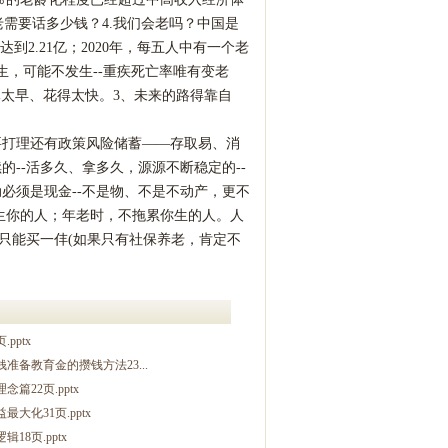
老需要话多少钱？4.我们会老吗？中国是
2.21亿；2020年，每五人中有一个老
生，可能不发生--重疾死亡率唯有变老
休太早、花得太快。3、未来的路得靠自
要打理还有政策风险储蓄——存取易、消
--活多久、拿多久，源源不断稳定的--
动必须是现金--不是物、不是不动产，更不
生你的人；年老时，不拖累你生的人。人
只能买一仹(如果只有社保养老，肯定不
pptx
备教育金的攒钱方法23...
22页.pptx
化31页.pptx
8页.pptx