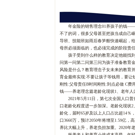
年金险的销售理念
01养孩子的钱—
不了的词，很多父母甚至把孩当成自己
导班、技能班如雨后春笋般快速崛起，
母所必须面临的，也必须完成的阶段责
孩子受到什么样的教育决定他能找
问第一问第二问第三问为孩子准备教育
风险是什么？教育理念子女未来的教育
育金最终实现
:不要让孩子等钱用，要让
刚性:父母责任B时间刚性:到点必做 C
钱——养老理念篇老龄化现状1、老年人
2021年5月11日，第七次全国人口普
口老龄化程度进一步加深。老龄化现状2、
龄化，届时65岁及以上人口占比超14％，
口3660万，预计2050年将增至1.
养比大幅上升，养老负担加重。2020年老
抚养老人和养育小孩成本高昂，年