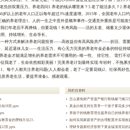
养老负担双重压力。养老四问1.养老的钱从哪里来？3.老了能活多久？2.养
岁以上的老年人口正以每年超过3%速度递增。2015年，全国老年人口约达到
。正确的养老理念1、人的一生之中意外是概率事件--交通意外重疾是可能发
)2、我们年老后不再挣钱，但要花钱！长寿风险——活的太老、储蓄太少退
挪用、持续增长、生命等长。
靠一种方式来解决养老问题投资
——高收益但有高风险房产——折旧、需
、延迟退休儿女——生活压力、有心无力完美的养老年金必备的特征持续的
养老金才能满足增长的养老需求不可挪用的--唯一性、 排它性、 雷打不
征我老了，生命依然精彩美丽！完美养老计划最终实现:年轻时，不拖累
1、每个人都关注养老问题(人人都会老，老了一定要花钱)2、社保再好也
品质养老生活，要提早准备)。感谢观看
。
同栏目资料
x
怎么避免财产变遗产银行取钱被刁难22页.
8页.pptx
真金白银支持生育养一个孩子要花多少钱准
tx
养孩子的钱教育理念篇养自己的钱养老理念篇
育金的攒钱方法23...
如何实现家庭资产的合理配置并实现收益最大
页.pptx
理财专题新经济形势下黄金猛涨背后的逻辑1