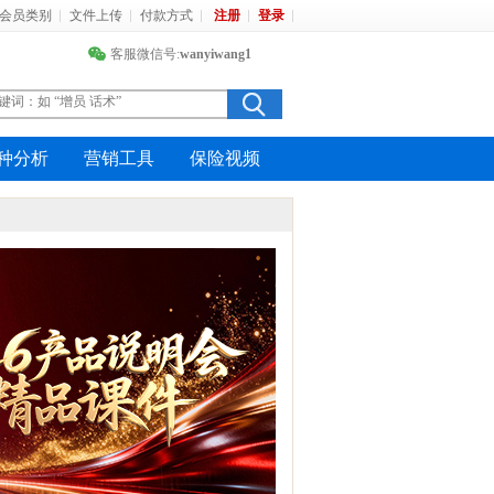
会员类别
文件上传
付款方式
注册
登录
客服微信号:
wanyiwang1
种分析
营销工具
保险视频