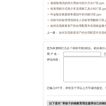
做保险增员的四大理由与四大方法17页.pptx
投资理财方式简介常见理财工具介绍17页.ppt
年金险在家庭财务规划中的功能18页.pptx
目标与目标管理流程名人目标管理解析25页.pp
如何实现家庭资产的合理配置并实现收益最大化3
上一条：
如何实现家庭资产的合理配置并实现收益最
您为本资料打几分？评价可得2积分。积分有什
用 户 名：
已
评论内容：
已输入0个字，评价五个字以上方可成功提交。5
以下是对"养孩子的钱教育理念篇养自己的钱养老