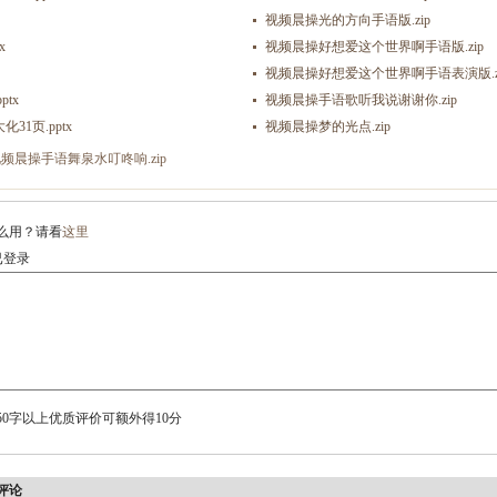
视频晨操光的方向手语版.zip
x
视频晨操好想爱这个世界啊手语版.zip
视频晨操好想爱这个世界啊手语表演版.z
tx
视频晨操手语歌听我说谢谢你.zip
1页.pptx
视频晨操梦的光点.zip
频晨操手语舞泉水叮咚响.zip
么用？请看
这里
登录
0字以上优质评价可额外得10分
评论