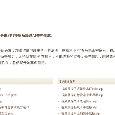
是由PPT提取后经过AI整理生成。
花 凌乱头发，却渴望像电影主角一样潇洒，屋檐角下 排着乌鸦密密麻麻，
做些努力，无论我在这里 在那里，不能弥补的过去，每当想起，想过离
有你在，忽然我开始莫名期待。
同栏目资料
x
视频晨操手语舞泉水叮咚响.zip
8页.pptx
视频晨操好想爱这个世界啊.zip
tx
视频晨操手语版起风了.zip
育金的攒钱方法23...
视频晨操起风了手语版.zip
页.pptx
视频晨操向上的光手语版.zip