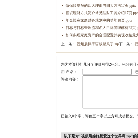
做保险增员的四大理由与四大方法17页.pptx
投资理财方式简介常见理财工具介绍17页.ppt
年金险在家庭财务规划中的功能18页.pptx
目标与目标管理流程名人目标管理解析25页.pp
如何实现家庭资产的合理配置并实现收益最大化3
上一条：
视频晨操手语版起风了.zip
下一条：
视
您为本资料打几分？评价可得2积分。积分有什
用 户 名：
已
评论内容：
已输入0个字，评价五个字以上方可成功提交。5
以下是对"视频晨操好想爱这个世界啊.zip"的