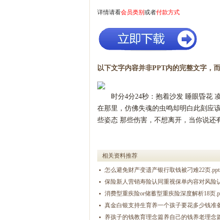
详情请看
会员类别
或者
付款方式
以下文字内容并非PPT内的完整文字，而
时分
4分24秒：抱着沙发 睡眼昏
在那里，仿佛失魂的虫鸣却明白此刻应该
些姿态 那些伤害，不想离开，当你说还
相关资料推荐
怎么避免财产变遗产银行取钱被刁难22页.ppt
保险新人营销寿险认同重视保单内容对风险认知1
消费型重疾险or储蓄型重疾险深度解析18页.pp
真金白银支持生育养一个孩子要花多少钱准备教
养孩子的钱教育理念篇养自己的钱养老理念篇22