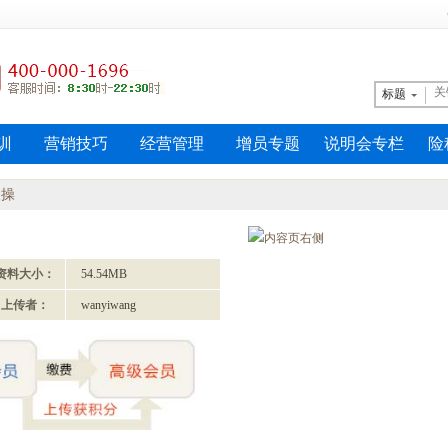
标题
训
营销技巧
经营管理
增员专题
说明会专栏
险
晨操
资料大小：
54.54MB
上传者：
wanyiwang