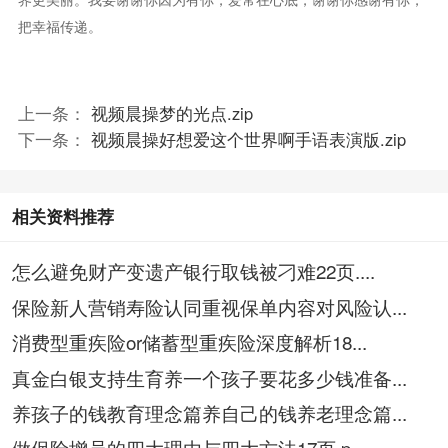
界更美丽。我要谢谢你因为有你，爱常在心底，谢谢你感谢有你，
把幸福传递。
上一条：
视频晨操梦的光点.zip
下一条：
视频晨操好想爱这个世界啊手语表演版.zip
相关资料推荐
怎么避免财产变遗产银行取钱被刁难22页....
保险新人营销寿险认同重视保单内容对风险认...
消费型重疾险or储蓄型重疾险深度解析18...
真金白银支持生育养一个孩子要花多少钱准备...
养孩子的钱教育理念篇养自己的钱养老理念篇...
做保险增员的四大理由与四大方法17页.p...