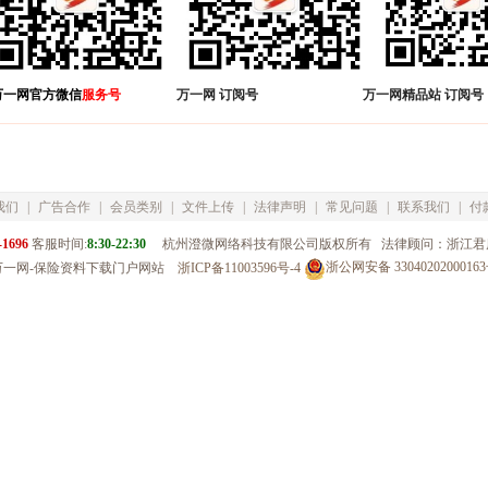
一网官方微信
服务号
万一网 订阅号
万一网精品站 订阅号
我们
|
广告合作
|
会员类别
|
文件上传
|
法律声明
|
常见问题
|
联系我们
|
付
-1696
客服时间:
8:30-22:30
杭州澄微网络科技有限公司版权所有 法律顾问：浙江君
浙公网安备 3304020200016
万一网-保险资料下载门户网站
浙ICP备11003596号-4