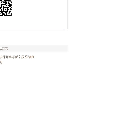
款方式
度律师事务所
刘玉军律师
3号