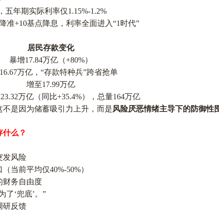
，五年期实际利率仅1.15%-1.2%
点降准+10基点降息，利率全面进入“1时代”
居民存款变化
暴增
17.84万亿（+80%）
16.67万亿，“存款特种兵”跨省抢单
增至
17.99万亿
23.32万亿（同比+35.4%），总量164万亿
这不是因为储蓄吸引力上升，而是
风险厌恶情绪主导下的防御性
存什么？
突发风险
口（当前平均仅
40%-50%）
的财务自由度
了‘兜底’。”
调研反馈