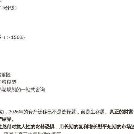
失
-C5分级）
率（＞
）
150%
储蓄险
迁移模型
养老规划的一站式咨询
崖边，2026年的资产迁移已不是选择题，而是生存题。
真正的财富
产结界。
性兑付对抗人性的贪婪恐惧
，用
长期的复利增长熨平短期的市场