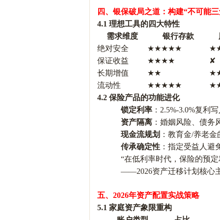
四、银保破局之道：构建
“不可能三
4.1 理想工具的四大特性
需求维度
银行存款
绝对安全
★★★★★
★
保证收益
★★★★
✘
长期增值
★★
★
流动性
★★★★★
★
4.2 保险产品的功能进化
锁定利率
：
2.5%-3.0%
资产隔离
：婚姻风险、债务
现金流规划
：教育金
/养老
传承确定性
：指定受益人避
“在低利率时代，保险的预定
——2026资产迁移计划核心
五、
2026年资产配置实战策略
5.1 家庭资产象限重构
账户类型
占比