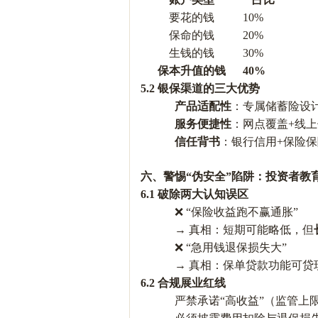
要花的钱
10%
保命的钱
20%
生钱的钱
30%
保本升值的钱
40%
5.2 银保渠道的三大优势
产品适配性
：专属储蓄险设
服务便捷性
：网点覆盖
+线
信任背书
：银行信用
+保险
六、警惕
“伪安全”陷阱：投资者教
6.1 破除两大认知误区
❌ “保险收益跑不赢通胀”
→ 真相：短期可能略低，但
❌ “急用钱退保损失大”
→ 真相：保单贷款功能可贷
6.2 合规展业红线
严禁承诺
“高收益”（监管上