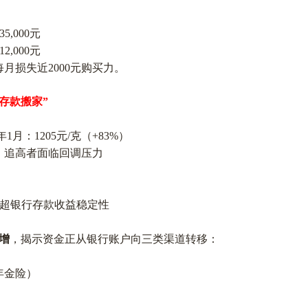
5,000元
2,000元
每月损失近
2000元购买力。
“存款搬家”
6年1月：1205元/克（+83%）
，追高者面临回调压力
，远超银行存款收益稳定性
增
，揭示资金正从银行账户向三类渠道转移：
年金险）