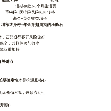
活期存款
3-6个月生活费
重疾险
+医疗险
风险杠杆转移
基金
+黄金
收益增长
增额终身寿
+年金
穿越周期的压舱石
计，匹配银行客群风险偏好
上保全，兼顾体验与效率
保障双重加持
育关键点
长期确定性
才是抗通胀核心
现金价值80%，兼顾流动性
限明确）