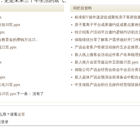
字，更是未来三十年生活的底气。
同栏目资料
x
标准权V操作递进促成聚焦亲子客群批量促成
8页.pptx
质子重离子平台成果邀约促成要点案例分析1
tx
转介绍客户活动平台邀约逻辑约访初次见面
育金的攒钱方法23...
保险绩优分享了解客户需求做好开门冲刺签
页.pptx
产说会老客户答谢活动操作五步走推荐人名单
新人线上微客会活动运作客户名单梳理操作流
x
新人推介会宣导篇运作五部曲35页.pptx
保险公司产说会经营会前会中会后分类管理高效
tx
新人超体产说会预演会前准备会中配合会后追
1页.pptx
中支保险产说会积分兑操作经营现状操作步骤
页.pptx
下一条： 没有了
么用？请看
这里
登录