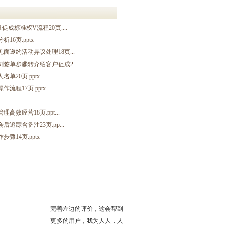
标准权V流程20页....
6页.pptx
邀约活动异议处理18页...
单步骤转介绍客户促成2...
20页.pptx
程17页.pptx
经营18页.ppt...
踪含备注23页.pp...
14页.pptx
完善左边的评价，这会帮到
更多的用户，我为人人，人