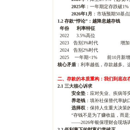
2025年
：一年期定存跌破
1%
2026年1月
：市场预期
50基
1.2 存款“悖论”：越降息越存钱
年份
利率特征
2022
3.5%高位
2023
告别
3%时代
增加
2024
告别
2%时代
2025
一年期
<1%
前
10月新增
核心矛盾
：利率越低，存款越多。
二、存款的本质重构：我们到底在
2.1 三大核心诉求
安全垫
：应对失业、疾病等
养老钱
：填补社保替代率缺
选择权
：保持人生重大决策
“存钱不是为了赚收益，而是为
——2026年银保理财会现场
2.2 低利率下的财富幻觉破灭