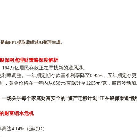
是由PPT提取后经过AI整理生成。
6年银保网点理财策略深度解析
%，164万亿居民存款正在寻找新的避风港。
一轮利率调整。一年期定期存款基准利率降至0.95%，五年期定
与此同时，黄金价格在一年内从656元/克飙升至1205元/克，股市波
，一场关乎每个家庭财富安全的
“资产迁移计划”正在银保渠道悄
2%的财富缩水危机
率高达
4.14%（选项D）
）