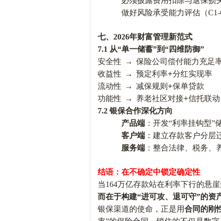
必须披露费用扣除与退保损
做好风险承受能力评估（
C1
七、
2026年财富管理新范式
7.1 从“单一储蓄”到“四维防御”
安全性
保险公司偿付能力充足
→
收益性
预定利率
分红实现率
→
+
流动性
减保规则
保单贷款
→
+
功能性
养老社区对接
信托联动
→
+
7.2 银保合作深化方向
产品端
：开发
“利率挂钩型”
客户端
：建立存款客户分层
服务端
：整合法律、税务、
结语：在不确定中锁定确定性
当
164万亿存款站在利率下行的悬
而在于构建
“进可攻、退可守”的资
银保渠道的使命，正是用
合同的刚