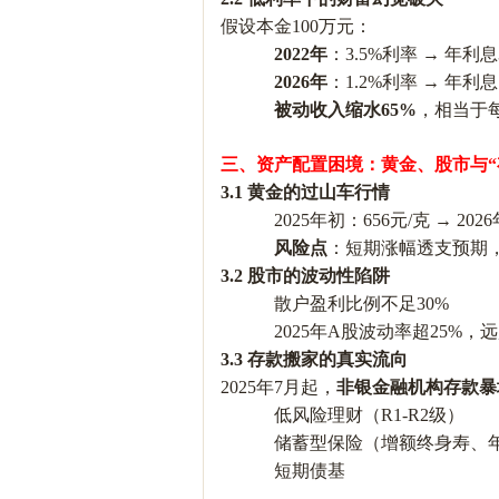
假设本金
100万元：
2022年
：
3.5%利率 → 年利息3
2026年
：
1.2%利率 → 年利息1
被动收入缩水
65%
，相当于
三、资产配置困境：黄金、股市与
3.1 黄金的过山车行情
2025年初：656元/克 → 202
风险点
：短期涨幅透支预期
3.2 股市的波动性陷阱
散户盈利比例不足
30%
2025年A股波动率超25%
3.3 存款搬家的真实流向
2025年7月起，
非银金融机构存款暴
低风险理财（
R1-R2级）
储蓄型保险（增额终身寿、
短期债基