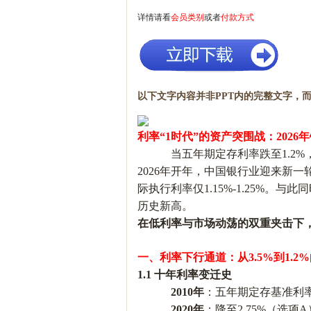
详情请看
会员类别
或者
付款方式
以下文字内容并非PPT内的完整文字，而
利率
“1时代”的资产突围战：202
当五年期定存利率跌至
1.2
2026年开年，中国银行业迎来新
际执行利率仅1.15%-1.25%。
历史新高。
在低利率与市场动荡的双重夹击下
一、利率下行通道：从
3.5%到1.
1.1 十年利率变迁史
2010年
：五年期定存基准利
2020年
：降至
2.75%（选项A