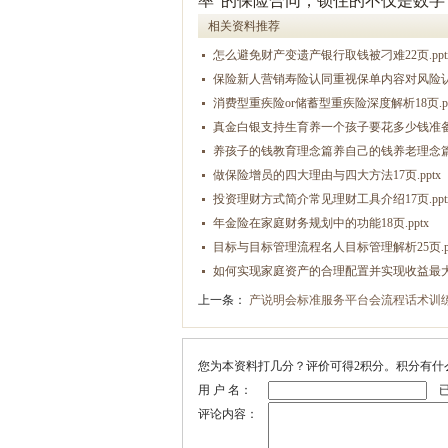
率”的保险合同，锁住的不仅是数
相关资料推荐
怎么避免财产变遗产银行取钱被刁难22页.ppt
保险新人营销寿险认同重视保单内容对风险认知1
消费型重疾险or储蓄型重疾险深度解析18页.pp
真金白银支持生育养一个孩子要花多少钱准备教
养孩子的钱教育理念篇养自己的钱养老理念篇22
做保险增员的四大理由与四大方法17页.pptx
投资理财方式简介常见理财工具介绍17页.ppt
年金险在家庭财务规划中的功能18页.pptx
目标与目标管理流程名人目标管理解析25页.pp
如何实现家庭资产的合理配置并实现收益最大化3
上一条：
产说明会标准服务平台会流程话术训练20
您为本资料打几分？评价可得2积分。积分有什
用 户 名：
已
评论内容：