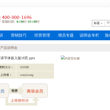
标题
训
营销技巧
经营管理
增员专题
说明会专栏
险
>
产品说明会
字体嵌入版18页.pptx
资料大小：
101MB
上传者：
wanyiwang