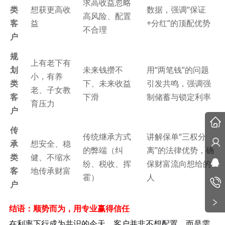
求高收益忽略
类
想获更高收
数据，强调
“保证
高风险、配置
客
益
+分红”的顶配优势
不合理
户
规
上有老下有
划
未来钱攒不
用
“两笔钱”的问题
小，有养
类
下、未来收益
引发共鸣，强调强
老、子女教
客
下滑
制储蓄与锁定利率
育压力
户
传
传统继承方式
讲解保单
“三权分
承
想安全、稳
的弊端（纠
离”的法律优势，确
类
健、不缩水
纷、税收、挥
保财富流向想给的
客
地传承财富
霍）
人
户
结语：顺势而为，用专业赢得信任
在利率下行成为共识的今天，客户并非不想配置，而是需