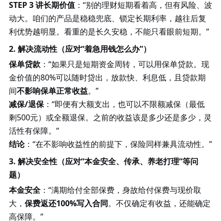
STEP 3 讲长期价值
：
“别的理财短期看着高，但有风险、波
动大。咱们的产品是稳稳兜底、锁定长期利率，越往后复
利优势越明显。看重的是长久安稳，不能只看眼前短期。”
2. 解决流动性（应对“着急用钱怎么办”）
保单贷款
：
“如果只是短期资金周转，可以用保单贷款。现
金价值的80%可以随时贷出，放款快、利息低，且贷款期
间
不影响保单正常收益
。
”
减保
/退保
：
“即便有大额支出，也可以不限额减保（最低
剩500元）或全额退保。之前的收益该是多少还是多少，灵
活性有保障。”
结论
：
“在不影响收益性的前提下，保险同样兼具流动性。”
3. 解决安全性（应对“本金安全、传承、养老打理”等问
题）
本金安全
：
“满期给付全部保费，身故给付保费与现价取
大，
保费返还
100%写入合同
。不仅确定有收益，还能确定
高保障。
”