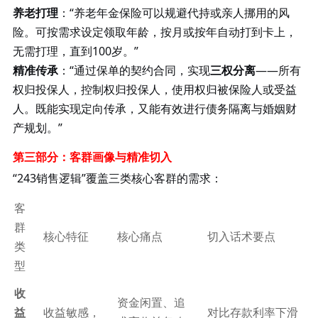
养老打理
：
“养老年金保险可以规避代持或亲人挪用的风
险。可按需求设定领取年龄，按月或按年自动打到卡上，
无需打理，直到100岁。”
精准传承
：
“通过保单的契约合同，实现
三权分离
——所有
权归投保人，控制权归投保人，使用权归被保险人或受益
人。既能实现定向传承，又能有效进行债务隔离与婚姻财
产规划。”
第三部分：客群画像与精准切入
“243销售逻辑”覆盖三类核心客群的需求：
客
群
核心特征
核心痛点
切入话术要点
类
型
收
资金闲置、追
益
收益敏感，
对比存款利率下滑