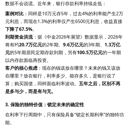
数据不会说谎。近年来，银行存款利率持续走低：
案例对比
：同样是
10万元存5年，过去4%的利率能产生2万
元利息，而现在1.3%的利率仅产生6500元利息，收益直接
下降了
67.5%
。
到期资金洪流
：据《中金
2026年展望》数据显示，2026年
将有约
20.7万亿元
的
2年期、
9.6万亿元
的
3年期、
1.3万亿
元
的
5年期居民定期存款到期，另有
100.5万亿元
的一年期
以内存款面临再投资。
客户的核心焦虑
：现在的钱该放在哪里？未来的钱又该放
在哪里？放在银行，利率多少、能存多久，是银行说了
算；购买国债，同样面临利率波动。
五年之后，区别不再
是多与少，而是有与无。
3. 保险的独特价值：锁定未来的确定性
在利率下行周期中，只有保险具备
“锁定长期利率”的独特功
能。