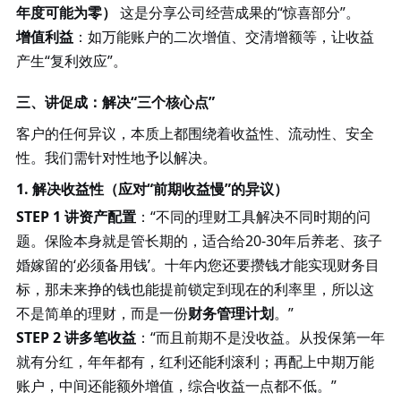
年度可能为零）
这是分享公司经营成果的“惊喜部分”。
增值利益
：如万能账户的二次增值、交清增额等，让收益
产生
“复利效应”。
三、讲促成：解决
“三个核心点”
客户的任何异议，本质上都围绕着收益性、流动性、安全
性。我们需针对性地予以解决。
1. 解决收益性（应对“前期收益慢”的异议）
STEP 1 讲资产配置
：
“不同的理财工具解决不同时期的问
题。保险本身就是管长期的，适合给20-30年后养老、孩子
婚嫁留的‘必须备用钱’。十年内您还要攒钱才能实现财务目
标，那未来挣的钱也能提前锁定到现在的利率里，所以这
不是简单的理财，而是一份
财务管理计划
。
”
STEP 2 讲多笔收益
：
“而且前期不是没收益。从投保第一年
就有分红，年年都有，红利还能利滚利；再配上中期万能
账户，中间还能额外增值，综合收益一点都不低。”