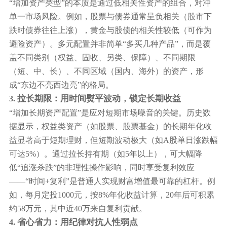
“增加资产类型”的本质是通过低相关性资产的组合，对冲
单一市场风险。例如，股票与债券通常呈负相关（股市下
跌时债券往往上涨），黄金与股债的相关性较低（可作为
避险资产）。多元配置并非简单“多买几种产品”，而是覆
盖不同类别（权益、固收、另类、保障）、不同期限
（短、中、长）、不同区域（国内、海外）的资产，形
成“东边不亮西边亮”的格局。
拉长期限：用时间熨平波动，锁定长期收益
3.
“增加长期资产配置”是应对短期市场噪音的关键。历史数
据显示，权益类资产（如股票、股票基金）的长期年化收
益显著高于短期理财，但短期波动极大（如A股单日涨跌幅
可达5%）。通过拉长持有期（如5年以上），可大幅降
低“追涨杀跌”的非理性操作影响，同时享受复利效应
——“时间+复利”是普通人实现财富增值最可靠的杠杆。例
如，每月定投1000元，按8%年化收益计算，20年后可积累
约58万元，其中近40万来自复利贡献。
省心省力：用纪律对抗人性弱点
4.