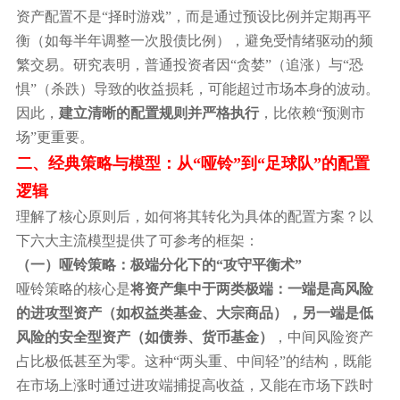
资产配置不是
“择时游戏”，而是通过预设比例并定期再平
衡（如每半年调整一次股债比例），避免受情绪驱动的频
繁交易。研究表明，普通投资者因“贪婪”（追涨）与“恐
惧”（杀跌）导致的收益损耗，可能超过市场本身的波动。
因此，
建立清晰的配置规则并严格执行
，比依赖
“预测市
场”更重要。
二、经典策略与模型：从
“哑铃”到“足球队”的配置
逻辑
理解了核心原则后，如何将其转化为具体的配置方案？以
下六大主流模型提供了可参考的框架：
（一）哑铃策略：极端分化下的
“攻守平衡术”
哑铃策略的核心是
将资产集中于两类极端：一端是高风险
的进攻型资产（如权益类基金、大宗商品），另一端是低
风险的安全型资产（如债券、货币基金）
，中间风险资产
占比极低甚至为零。这种
“两头重、中间轻”的结构，既能
在市场上涨时通过进攻端捕捉高收益，又能在市场下跌时