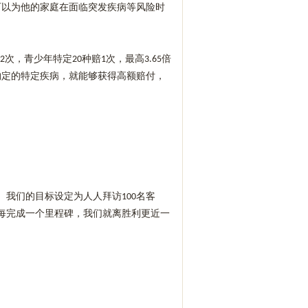
可以为他的家庭在面临突发疾病等风险时
次，青少年特定
种赔
次，最高
倍
2
20
1
3.65
约定的特定疾病，就能够获得高额赔付，
。我们的目标设定为人人拜访
名客
100
每完成一个里程碑，我们就离胜利更近一