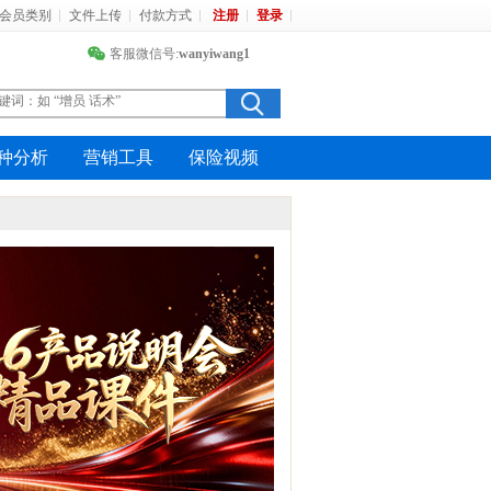
会员类别
文件上传
付款方式
注册
登录
客服微信号:
wanyiwang1
种分析
营销工具
保险视频