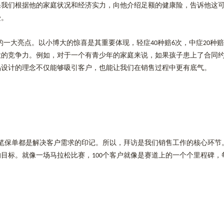
果我们根据他的家庭状况和经济实力，向他介绍足额的健康险，告诉他这
受。
的一大亮点。以小博大的惊喜是其重要体现，轻症
种赔
次，中症
种赔
40
6
20
大的竞争力。例如，对于一个有青少年的家庭来说，如果孩子患上了合同
品设计的理念不仅能够吸引客户，也能让我们在销售过程中更有底气。
笔保单都是解决客户需求的印记。所以，拜访是我们销售工作的核心环节
的目标。就像一场马拉松比赛，
个客户就像是赛道上的一个个里程碑，
100