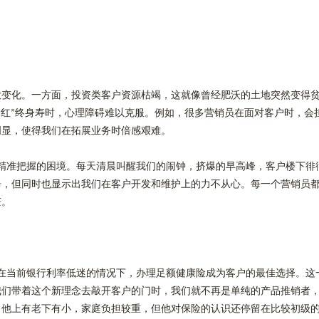
大变化。一方面，投资类客户资源枯竭，这就像曾经肥沃的土地突然变得
分红
终身寿时，心理障碍难以克服。例如，很多营销员在面对客户时，会
”
明显，使得我们在拓展业务时倍感艰难。
精准把握的困境。每天清晨叫醒我们的闹钟，挤爆的早高峰，客户楼下徘
辛，但同时也显示出我们在客户开发和维护上的力不从心。每一个营销员
茫。
在当前银行利率低迷的情况下，办理足额健康险成为客户的最佳选择。这
我们带着这个新理念去敲开客户的门时，我们就不再是单纯的产品推销者
，他上有老下有小，家庭负担较重，但他对保险的认识还停留在比较初级