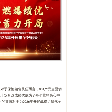
。对于保险销售队伍而言，
产品全面切
831
九十双月达成绩优成为了每个营销员心中
月的业绩对于为
年开局战攒足底气至
2026