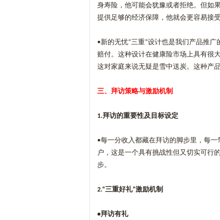
身寿险，他可能会犹豫或者拒绝。但如
提供足够的经济保障，他就会更容易接
新的无忧
三重
设计也是我们产品推广
•
“
”
赔付。这种设计在健康险市场上具有很
这对家庭来说无疑是雪中送炭。这种产
三、拜访策略与激励机制
拜访的重要性及目标设定
1.
每一分收入都藏在拜访的脚步里，每一
•
户，这是一个具有挑战性但又切实可行
步。
三重好礼
激励机制
2.“
”
拜访有礼
•