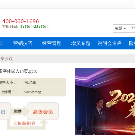
标题
训
营销技巧
经营管理
增员专题
说明会专栏
险
方案会议
字体嵌入14页.pptx
资料大小：
76.7MB
上传者：
wanyiwang