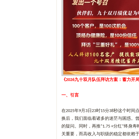
《
九十双月队伍拜访方案：蓄力开
2026
一、引言
在
年
月
日
时
分
秒这个时间
2025
9
3
23
15
38
换后，我们面临着诸多的迷茫与困惑。
的疑问。同时，再推
分红
终身寿
“1.75 +
”
关重要，而高收入与职级的稳定都依赖