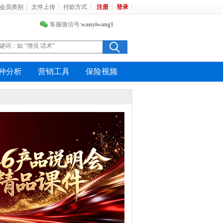
会员类别
文件上传
付款方式
注册
登录
客服微信号:
wanyiwang1
种分析
营销工具
保险视频