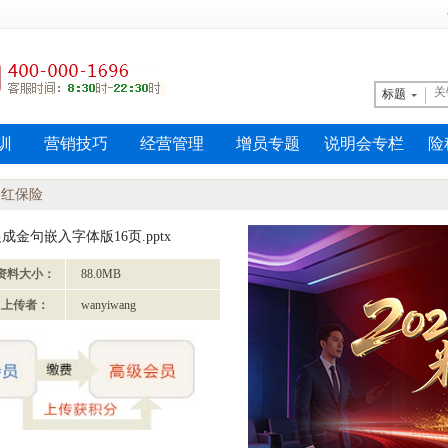
标题
训
营销技巧
经营管理
增员专题
说明会专栏
险
分红保险
金句嵌入字体版16页.pptx
资料大小：
88.0MB
上传者：
wanyiwang