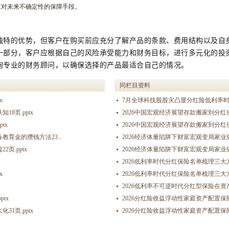
应对未来不确定性的保障手段。
独特的优势，但客户在购买前应充分了解产品的条款、费用结构以及自
一部分，客户应根据自己的风险承受能力和财务目标，进行多元化的投
询专业的财务顾问，以确保选择的产品最适合自己的情况。
同栏目资料
x
7月全球科技股股灾凸显分红险低利率时代优质
8页.pptx
2026中国宏观经济展望存款搬家到分红保险
tx
2026中国宏观经济展望存款搬家到分红保险
育金的攒钱方法23...
2026经济体量陷阱下财富宏观变局家业
页.pptx
2026经济体量陷阱下财富宏观变局家业
2026低利率时代分红保险名单梳理三大
x
2026低利率时代分红保险名单梳理三大
2026低利率不可逆时代分红型保险在资产
tx
2026分红险收益浮动性家庭资产配置保
1页.pptx
2026分红险收益浮动性家庭资产配置保