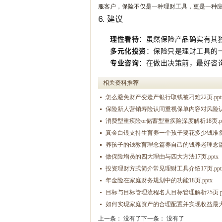
服客户，保险不仅是一种理财工具，更是一种
6.
建议
理性看待
：虽然保险产品确实有其
多元化投资
：保险只是理财工具的
专业咨询
：在做出决策前，最好咨
相关资料推荐
怎么避免财产变遗产银行取钱被刁难22页.ppt
保险新人营销寿险认同重视保单内容对风险认知1
消费型重疾险or储蓄型重疾险深度解析18页.pp
真金白银支持生育养一个孩子要花多少钱准备教
养孩子的钱教育理念篇养自己的钱养老理念篇22
做保险增员的四大理由与四大方法17页.pptx
投资理财方式简介常见理财工具介绍17页.ppt
年金险在家庭财务规划中的功能18页.pptx
目标与目标管理流程名人目标管理解析25页.pp
如何实现家庭资产的合理配置并实现收益最大化3
上一条： 没有了
下一条： 没有了