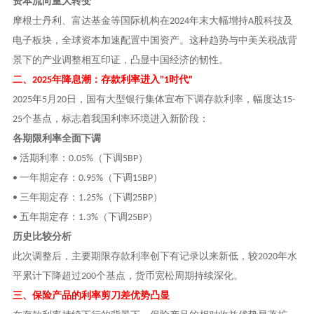
资本流向重大转变
摩根士丹利、富达基金等国际机构在
年末大幅增持
股科技及
2024
A
电子板块，全球资本加速配置中国资产。这种趋势与中美关税战背
景下的产业调整相互印证，凸显中国经济的韧性。
二、
年降息潮：存款利率进入
时代
2025
"1
"
年
月
日，国有大型银行集体宣布下调存款利率，幅度达
2025
5
20
15-
个基点，标志着我国利率环境进入新阶段：
25
各期限利率全面下调
活期利率：
（下调
）
•
0.05%
5BP
一年期定存：
（下调
）
•
0.95%
15BP
三年期定存：
（下调
）
•
1.25%
25BP
五年期定存：
（下调
）
•
1.3%
25BP
历史比较分析
此次调整后，主要期限存款利率创下有记录以来新低，较
年水
2020
平累计下降超过
个基点，货币宽松周期持续深化。
200
三、保险产品的利率剪刀差优势凸显