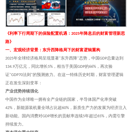
《利率下行周期下的保险配置机遇：
年降息后的财富管理新思
2025
路》
一、宏观经济背景：东升西降格局下的财富逻辑重构
年全球经济格局呈现显著
东升西降
态势，中国
总量达到
2025
"
"
GDP
万亿元，同比增长
，相当于美国
的
，再次验
134.9
5%
GDP
66%
证
法则
的预测效力。在这一特殊历史时期，财富管理逻辑
"GDP70
"
正在发生深刻变革：
产业优势持续强化
中国作为全球唯一拥有全产业链的国家，半导体国产化率突破
，新能源装机量全球占比超
，新质生产力的发展为经济注入
42%
60%
新动能。国内消费对
增长的贡献率连续
年超过
，内需引擎
GDP
5
65%
持续发力。