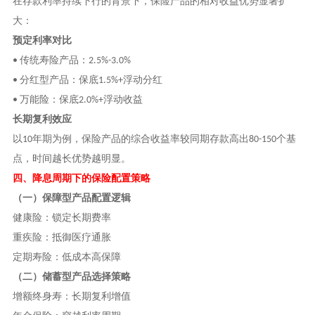
在存款利率持续下行的背景下，保险产品的相对收益优势显著扩
大：
预定利率对比
传统寿险产品：
•
2.5%-3.0%
分红型产品：保底
浮动分红
•
1.5%+
万能险：保底
浮动收益
•
2.0%+
长期复利效应
以
年期为例，保险产品的综合收益率较同期存款高出
个基
10
80-150
点，时间越长优势越明显。
四、降息周期下的保险配置策略
（一）保障型产品配置逻辑
健康险：锁定长期费率
重疾险：抵御医疗通胀
定期寿险：低成本高保障
（二）储蓄型产品选择策略
增额终身寿：长期复利增值