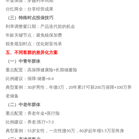
年金保险：穿越利率周期
分红两全：分享经营成果
（三）特殊时点投保技巧
利率调整窗口期：产品迭代前的机会
年龄关键节点：避免核保加费
税务规划时点：优化财富传承
五、不同客群的差异化方案
（一）中青年群体
重点配置：高保障健康险
长期储蓄险
+
比例建议：保障
储蓄
:
=6:4
典型案例：
岁男性，年缴
万，
年累计可获
万保障
万养
30
3
20
200
+100
老储备
（二）中老年群体
重点配置：养老年金
医疗险
+
比例建议：养老
医疗
:
=7:3
典型案例：
岁女性，一次性缴
万，
岁起年领
万至终身
55
50
60
5.5