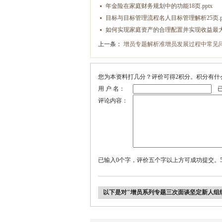
年金险在家庭财务规划中的功能18页.pptx
目标与目标管理流程名人目标管理解析25页.pp
如何实现家庭资产的合理配置并实现收益最大化3
上一条：
增员专题解析准增员发展过程中常见问题1
您为本资料打几分？评价可得2积分。积分有什
用 户 名：
已
评论内容：
已输入0个字，评价五个字以上方可成功提交。5
以下是对"增员系列专题三次面谈坚定新人组织发