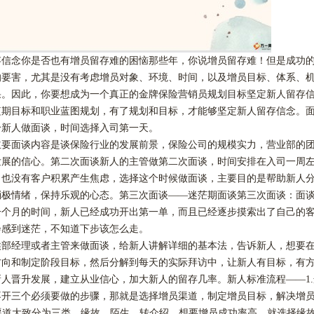
存信念你是否也有增员留存难的困恼那些年，你说增员留存难！但是成功
的要害，尤其是没有考虑增员对象、环境、时间，以及增员目标、体系、
果。因此，你要想成为一个真正的金牌保险营销员规划目标坚定新人留存
短期目标和职业蓝图规划，有了规划和目标，才能够坚定新人留存信念。
给新人做面谈，时间选择入司第一天。
主要面谈内容是谈保险行业的发展前景，保险公司的规模实力，营业部的
发展的信心。第二次面谈新人的主管做第二次面谈，时间安排在入司一周
，也没有客户积累产生焦虑，选择这个时候做面谈，主要目的是帮助新人
消极情绪，保持乐观的心态。第三次面谈
——迷茫期面谈第三次面谈：面
一个月的时间，新人已经成功开出第一单，而且已经逐步摸索出了自己的
会感到迷茫，不知道下步该怎么走。
候部经理或者主管来做面谈，给新人讲解详细的基本法，告诉新人，想要
方向和制定阶段目标，然后分解到每天的实际拜访中，让新人有目标，有
人晋升发展，建立从业信心，加大新人的留存几率。新人标准流程——1
不开三个必须要做的步骤，那就是选择增员渠道，制定增员目标，解决增
渠道大致分为三类，缘故，陌生，转介绍，想要增员成功率高，就选择缘