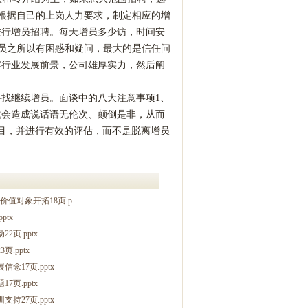
标根据自己的上岗人力要求，制定相应的增
进行增员招聘。每天增员多少访，时间安
增员之所以有困惑和疑问，最大的是信任问
解行业发展前景，公司雄厚实力，然后阐
寻找继续增员。面谈中的八大注意事项
1、
就会造成说话语无伦次、颠倒是非，从而
目，并进行有效的评估，而不是脱离增员
对象开拓18页.p...
tx
页.pptx
.pptx
17页.pptx
页.pptx
27页.pptx