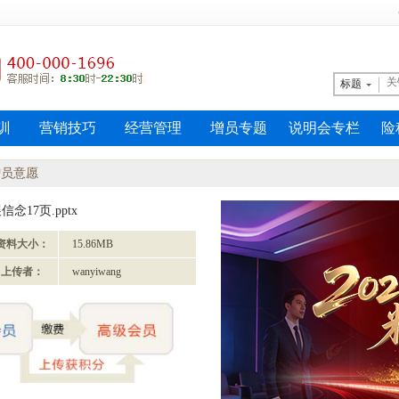
标题
训
营销技巧
经营管理
增员专题
说明会专栏
险
增员意愿
17页.pptx
资料大小：
15.86MB
上传者：
wanyiwang