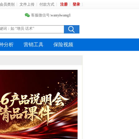
会员类别
文件上传
付款方式
注册
登录
客服微信号:
wanyiwang1
种分析
营销工具
保险视频