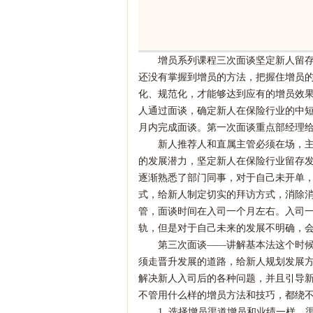
增员系列课程三次面谈坚定新人留
还没有掌握到增员的方法，把握住增员
化、规范化，才能够达到应有的增员效
人通过面谈，确定新人在保险行业的中
月内完成面谈。第一次面谈重点部经理
新人推荐人和直属主管必须在场，
的发展潜力，坚定新人在保险行业留存
逐渐熟悉了部门同事，对于自己未开单
式，给新人制定切实的拜访方式，消除
管，面谈时间在入司一个月左右。入司
轨，但是对于自己未来的发展不明确，
第三次面谈
——讲解基本法这个时
须走晋升发展的道路，给新人规划发展
解决新人入司后的各种问题，并且引导新
不管用什么样的增员方法和技巧，都绕
1.
选择增员渠道增员和业绩一样，