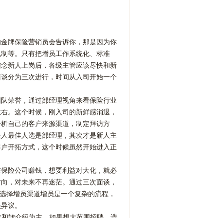
的金牌保险营销员会告诉你，那是因为你
机制等。只有把增员工作系统化、标准
信念新人上岗后，各级主管应该尽快和新
面谈分为三次进行，时间从入司开始一个
团队荣誉，通过部经理视角来看保险行业
左右。这个时候，刚入司的新鲜感消退，
分析自己的客户来源渠道，制定拜访方
谈人最佳人选是部经理，其次才是新人主
客户开拓方式，这个时候虽然开始进入正
在保险公司赚钱，想要利益对大化，就必
方向，对未来不再迷茫。通过三次面谈，
.选择增员渠道增员是一个复杂的流程，
员异议。
故和转介绍为主，如果想大范围招聘，选