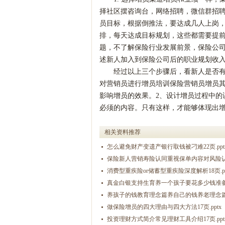
择社区摆咨询台，网络招聘，微信群招
员目标，根据倒推法，要达成几人上岗
排，每天达成目标规划，这些都需要提前
题，不了解保险行业发展前景，保险公
述新人加入到保险公司后的职业规划收
经过以上三个步骤后，看新人是否
对营销员进行增员培训保险营销员增员
影响增员的效果。2、设计增员过程中
必须的内容。只有这样，才能够体现出
相关资料推荐
怎么避免财产变遗产银行取钱被刁难22页.ppt
保险新人营销寿险认同重视保单内容对风险认知1
消费型重疾险or储蓄型重疾险深度解析18页.pp
真金白银支持生育养一个孩子要花多少钱准备教
养孩子的钱教育理念篇养自己的钱养老理念篇22
做保险增员的四大理由与四大方法17页.pptx
投资理财方式简介常见理财工具介绍17页.ppt