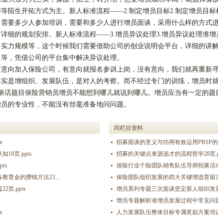
聘等陌生开拓方式为主。新人标准流程
——2.制定增员目标2.制定增员目
，需要多少人参加培训，需要和多少人进行增员面谈，采用什么样的方式
详细的规划安排。新人标准流程——3.增员异议处理3.增员异议处理准
司实力规模等，这个时候我们需要借助公司的创业说明会平台，详细的讲
入等，凭借公司的平台集中解决异议处理。
有意向加入保险公司，有意向就报名参训上岗，没有意向，我们就再重新
其实是增组织、发展队伍，是对人的考察。而不经过专门的训练，增员时
的谈话题目保险营销员增员不能想到哪儿就说到哪儿。增员应当有一定的题
增员的专业性，不能没有丝毫准备地问问题。
同栏目资料
x
招募面谈的意义与功用有效运用PRSP的价值
8页.pptx
招募的关键点来源选才的流程哲学28页.pp
tx
保险行业个险团队销售队伍导师招募活动22
育金的攒钱方法23...
保险团队组织发展的四大关键增选育留23页
页.pptx
增员系列专题三次面谈坚定新人组织发展信念
增员专题解析准增员发展过程中常见问题17
x
人力发展队伍整体目标专属奖励方案培训支持