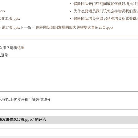
保险团队开门红期间该如何做好增员21页.
tx
为什么要增员我们该怎么样增员我们应该增什
1页.pptx
保险团队增员意愿启动准增员积累关键环节5
7页.pptx
下一条：
保险团队组织发展的四大关键增选育留23页.pptx
么用？请看
这里
登录
0字以上优质评价可额外得10分
展信念17页.pptx"的评论