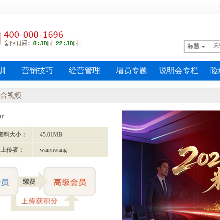
标题
训
营销技巧
经营管理
增员专题
说明会专栏
险
综合视频
r
资料大小：
45.01MB
上传者：
wanyiwang