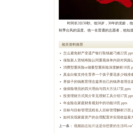
时间长3分50秒。他58岁，30年的党
秋季台风的温度。他一名普通的志愿者，他知道
相关资料推荐
怎么避免财产变遗产银行取钱被刁难22页.ppt
保险新人营销寿险认同重视保单内容对风险认知1
消费型重疾险or储蓄型重疾险深度解析18页.pp
真金白银支持生育养一个孩子要花多少钱准备教
养孩子的钱教育理念篇养自己的钱养老理念篇22
做保险增员的四大理由与四大方法17页.pptx
投资理财方式简介常见理财工具介绍17页.ppt
年金险在家庭财务规划中的功能18页.pptx
目标与目标管理流程名人目标管理解析25页.pp
如何实现家庭资产的合理配置并实现收益最大化3
上一条：
视频励志短片这是你想要的生活吗.rar