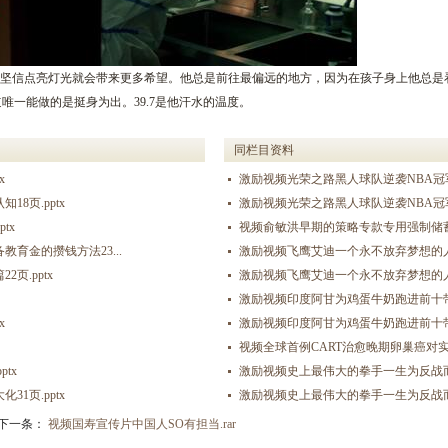
龄，他坚信点亮灯光就会带来更多希望。他总是前往最偏远的地方，因为在孩子身上他总是
唯一能做的是挺身为出。39.7是他汗水的温度。
同栏目资料
x
激励视频光荣之路黑人球队逆袭NBA冠军
8页.pptx
激励视频光荣之路黑人球队逆袭NBA冠军
tx
视频俞敏洪早期的策略专款专用强制储蓄有
育金的攒钱方法23...
激励视频飞鹰艾迪一个永不放弃梦想的人用
页.pptx
激励视频飞鹰艾迪一个永不放弃梦想的人用
激励视频印度阿甘为鸡蛋牛奶跑进前十带
x
激励视频印度阿甘为鸡蛋牛奶跑进前十带
视频全球首例CART治愈晚期卵巢癌对实体
tx
激励视频史上最伟大的拳手一生为反战而战
1页.pptx
激励视频史上最伟大的拳手一生为反战而战
下一条：
视频国寿宣传片中国人SO有担当.rar