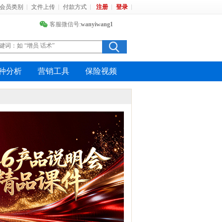
会员类别
文件上传
付款方式
注册
登录
客服微信号:
wanyiwang1
种分析
营销工具
保险视频