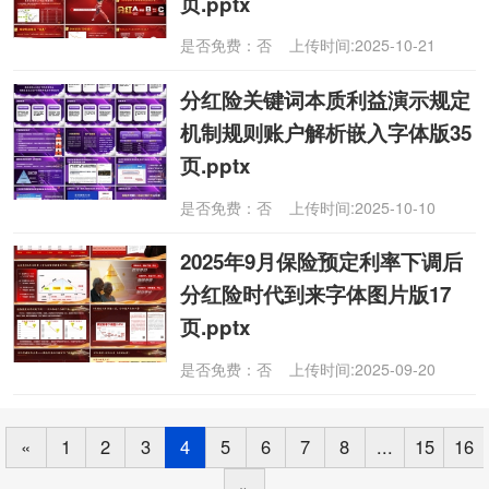
页.pptx
是否免费：否 上传时间:2025-10-21
分红险关键词本质利益演示规定
机制规则账户解析嵌入字体版35
页.pptx
是否免费：否 上传时间:2025-10-10
2025年9月保险预定利率下调后
分红险时代到来字体图片版17
页.pptx
是否免费：否 上传时间:2025-09-20
«
1
2
3
4
5
6
7
8
...
15
16
»